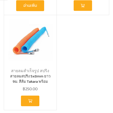
อ่านเพิ่ม
สายลมสำเร็จรูป สปริง
สายลมสปริง 5x8mm ยาว
9ม. สีส้ม Takara พร้อม
คอปเปอร์หัวท้าย
฿
250.00