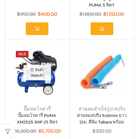
PUMA 5 ลิตร
฿
450.00
฿
400.00
฿
1,800.00
฿
1,550.00
SALE
สินค้า
หมดแล้ว
ปั๊มลมโรตารี่
สายลมสำเร็จรูป สปริง
ปั๊มลมโรตารี่ PUMA
สายลมสปริง 5x8mm ยาว
XM2525 3HP 25 ลิตร
12ม. สีส้ม Takara พร้อม
คอปเปอร์หัวท้าย
฿
6,200.00
฿
5,700.00
฿
300.00