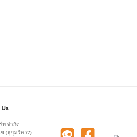
t Us
ร์ท จำกัด
 (สุขุมวิท 77)