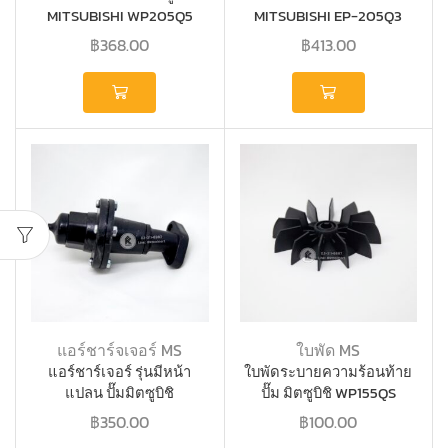
MITSUBISHI WP205Q5
MITSUBISHI EP-205Q3
H00601J03
รหัส H00607J01
฿
368.00
฿
413.00
แอร์ชาร์จเจอร์ MS
ใบพัด MS
แอร์ชาร์เจอร์ รุ่นมีหน้า
ใบพัดระบายความร้อนท้าย
แปลน ปั๊มมิตซูบิชิ
ปั๊ม มิตซูบิชิ WP155QS
MITSUBISHI
#H07201P00
฿
350.00
฿
100.00