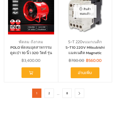
สินค้า
หมดแล้ว
พัดลม ถังกลม
S-T 220vแมกเนติก
POLO พัดลมอุตสาหกรรม
S-T10 220V Mitsubishi
ดูดเป่า 10 นิ้ว 320 วัตต์ รุ่น
แมคเนติค Magnetic
SHT-25
Contactors
฿
3,400.00
฿
780.00
฿
560.00
อ่านเพิ่ม
…
1
2
8