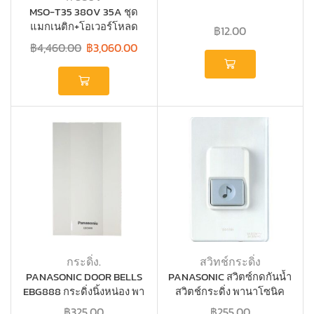
MSO-T35 380V 35A ชุด
แมกเนติก+โอเวอร์โหลด
฿
12.00
Mitsubishi
฿
4,460.00
฿
3,060.00
กระดิ่ง.
สวิทช์กระดิ่ง
PANASONIC DOOR BELLS
PANASONIC สวิตซ์กดกันน้ำ
EBG888 กระดิ่งนิ้งหน่อง พา
สวิตช์กระดิ่ง พานาโซนิค
นาโซนิค
WEATHERPROO
฿
325.00
฿
255.00