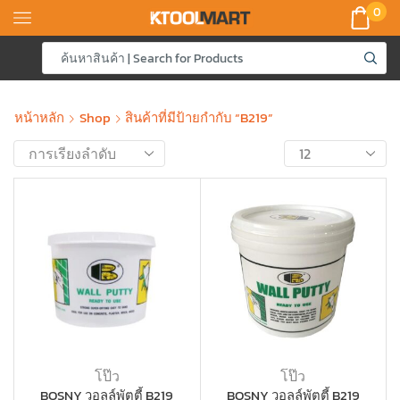
0
หน้าหลัก
Shop
สินค้าที่มีป้ายกำกับ “B219”
โป๊ว
โป๊ว
BOSNY วอลล์พัตตี้ B219
BOSNY วอลล์พัตตี้ B219