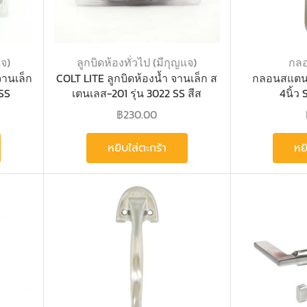
แจ)
ลูกบิดห้องทั่วไป (มีกุญแจ)
กล
จานเล็ก
COLT LITE ลูกบิดห้องน้ำ จานเล็ก ส
กลอนสแตนเ
 SS
เตนเลส-201 รุ่น 3022 SS สีส
4นิ้ว
฿
230.00
หยิบใส่ตะกร้า
หย