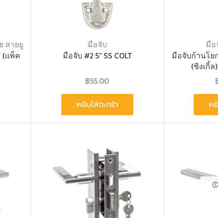
ย สายยู
มือจับ
มือจ
 (แพ็ค
มือจับ #2 5″ SS COLT
มือจับก้านโ
(ซิงเกิ้
฿
55.00
หยิบใส่ตะกร้า
หย