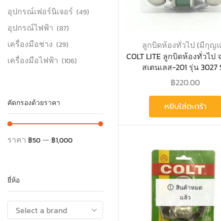
อุปกรณ์เฟอร์นิเจอร์
(49)
อุปกรณ์ไฟฟ้า
(87)
เครื่องมือช่าง
ลูกบิดห้องทั่วไป (มีกุญ
(29)
COLT LITE ลูกบิดห้องทั่วไป 
เครื่องมือไฟฟ้า
(106)
สเตนเลส-201 รุ่น 3027
฿
220.00
คัดกรองด้วยราคา
หยิบใส่ตะกร้า
ราคา
—
฿50
฿1,000
ยี่ห้อ
สินค้าหมด
แล้ว