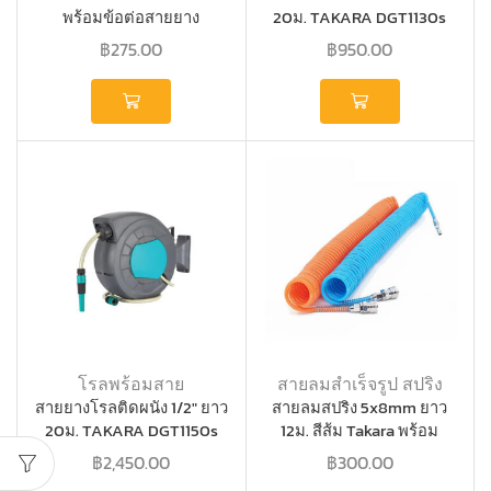
พร้อมข้อต่อสายยาง
20ม. TAKARA DGT1130s
TAKARA DGT2009
฿
275.00
฿
950.00
โรลพร้อมสาย
สายลมสำเร็จรูป สปริง
สายยางโรลติดผนัง 1/2″ ยาว
สายลมสปริง 5x8mm ยาว
20ม. TAKARA DGT1150s
12ม. สีส้ม Takara พร้อม
คอปเปอร์หัวท้าย
฿
2,450.00
฿
300.00