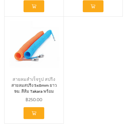
สายลมสำเร็จรูป สปริง
สายลมสปริง 5x8mm ยาว
9ม. สีส้ม Takara พร้อม
คอปเปอร์หัวท้าย
฿
250.00