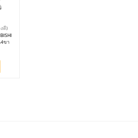
งดี)
UBISHI
กน4ขา