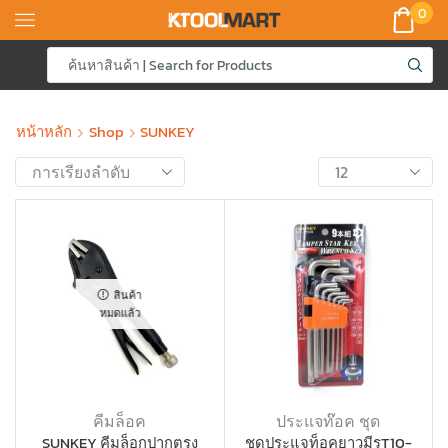
0
หน้าหลัก
Shop
SUNKEY
สินค้า
หมดแล้ว
คีมล็อค
ประแจท๊อค ชุด
SUNKEY คีมล็อกปากตรง
ชุดประแจท็อคยาวมีรูT10-