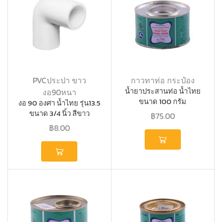
PVCประปา ขาว
กาวทาท่อ กระป๋อง
น้ำยาประสานท่อ น้ำไทย
งอ90หนา
ขนาด 100 กรัม
งอ 90 องศา น้ำไทย รุ่น13.5
ขนาด 3/4 นิ้ว สีขาว
฿
75.00
฿
8.00