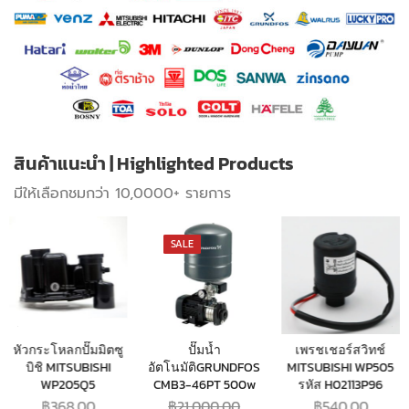
สินค้าแนะนำ | Highlighted Products
มีให้เลือกชมกว่า 10,0000+ รายการ
SALE
หัวกระโหลกปั๊มมิตซู
ปั๊มน้ำ
เพรชเชอร์สวิทช์
บิชิ MITSUBISHI
อัตโนมัติGRUNDFOS
MITSUBISHI WP505
WP205Q5
CMB3-46PT 500w
รหัส H02113P96
H00601J03
(ถังแรงดัน)
฿
368.00
฿
21,000.00
฿
540.00