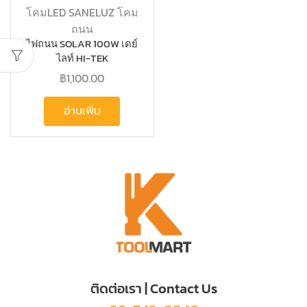
โคมLED SANELUZ โคม
ถนน
ไฟถนน SOLAR 100W เดย์
ไลท์ HI-TEK
#HFSSX00100D รุ่นเวก้า
฿
1,100.00
อ่านเพิ่ม
ติดต่อเรา | Contact Us