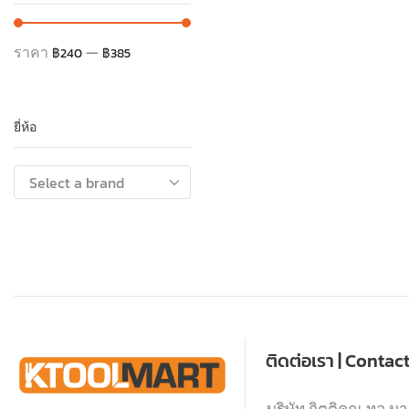
ราคา
—
฿240
฿385
ยี่ห้อ
ติดต่อเรา | Contac
บริษัท กิตติคุณ ทูล มา