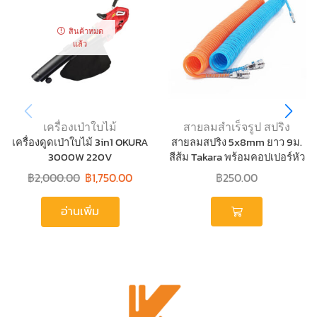
สินค้าหมด
แล้ว
เครื่องเป่าใบไม้
สายลมสำเร็จรูป สปริง
เครื่องดูดเป่าใบไม้ 3in1 OKURA
สายลมสปริง 5x8mm ยาว 9ม.
3000W 220V
สีส้ม Takara พร้อมคอปเปอร์หัว
ท้าย
฿
2,000.00
฿
1,750.00
฿
250.00
อ่านเพิ่ม