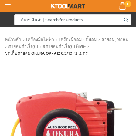
0
หน้าหลัก
เครื่องมือไฟฟ้า
เครื่องมือลม - ปั๊มลม
สายลม , ท่อลม
สายลมสำเร็จรูป
$สายลมสำเร็จรูป พิเศษ
ชุดเก็บสายลม OKURA OK-A12 6.5/10×12 เมตร