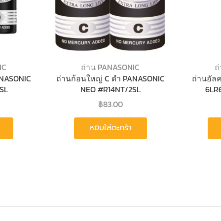
IC
ถ่าน PANASONIC
ถ
ANASONIC
ถ่านก้อนใหญ่ C ดำ PANASONIC
ถ่านอัล
SL
NEO #R14NT/2SL
6LR6
฿
83.00
หยิบใส่ตะกร้า