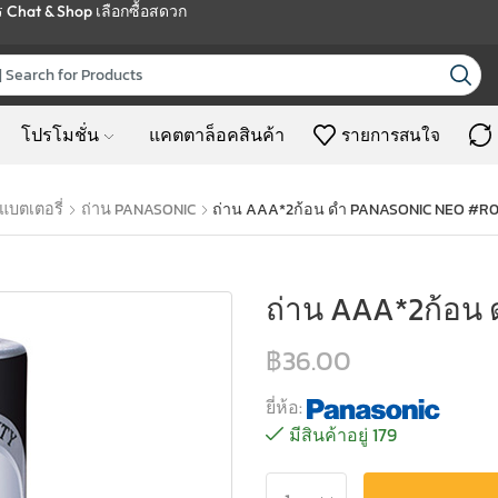
ร
Chat & Shop
เลือกซื้อสดวก
โปรโมชั่น
แคตตาล็อคสินค้า
รายการสนใจ
แบตเตอรี่
ถ่าน PANASONIC
ถ่าน AAA*2ก้อน ดำ PANASONIC NEO #R
ถ่าน AAA*2ก้อน
฿
36.00
ยี่ห้อ:
มีสินค้าอยู่ 179