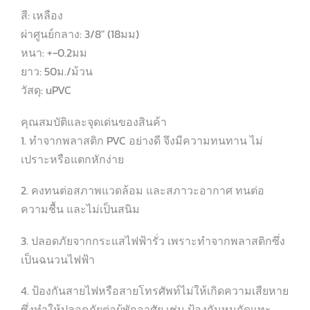
สี: เหลือง
ผ่าศูนย์กลาง: 3/8″ (18มม)
หนา: +-0.2มม
ยาว: 50ม./ม้วน
วัสดุ: uPVC
คุณสมบัติและจุดเด่นของสินค้า
1. ทำจากพลาสติก PVC อย่างดี จึงมีความทนทาน ไม่
เปราะหรือแตกหักง่าย
2. คงทนต่อสภาพแวดล้อม และสภาวะอากาศ ทนต่อ
ความชื้น และไม่เป็นสนิม
3. ปลอดภัยจากกระแสไฟฟ้ารั่ว เพราะทำจากพลาสติกซึ่ง
เป็นฉนวนไฟฟ้า
4. ป้องกันสายไฟหรือสายโทรศัพท์ไม่ให้เกิดความเสียหาย
ซึ่งทำให้ปลอดภัยต่อผู้พักอาศัย เช่น ป้องกันหนูกัดแทะ