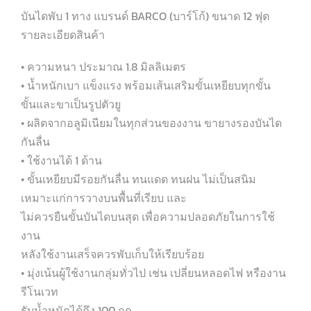
บันไดพับ 1 ทาง แบรนด์ BARCO (บาร์โก้) ขนาด 12 ฟุต
รายละเอียดสินค้า
• ความหนา ประมาณ 1.8 มิลลิเมตร
• น้ำหนักเบา แข็งแรง พร้อมเส้นเสริมขั้นเหยียบทุกขั้น
ขั้นและขาเป็นรูปตัวยู
• ผลิตจากอลูมิเนียมในทุกส่วนของงาน ขายางรองบันได
กันลื่น
• ใช้งานได้ 1 ด้าน
• ขั้นเหยียบมีรอยกันลื่น ทนแดด ทนฝน ไม่เป็นสนิม
เหมาะแก่การวางบนพื้นที่เรียบ และ
ไม่ควรยืนขั้นบันไดบนสุด เพื่อความปลอดภัยในการใช้
งาน
หลังใช้งานเสร็จควรพับเก็บให้เรียบร้อย
• มุ่งเน้นผู้ใช้งานกลุ่มทั่วไป เช่น เปลี่ยนหลอดไฟ หรืองาน
รีโนเวท
รับน้ำหนักได้ถึง 100 กก.