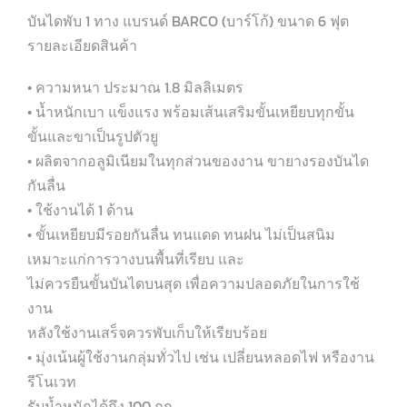
บันไดพับ 1 ทาง แบรนด์ BARCO (บาร์โก้) ขนาด 6 ฟุต
รายละเอียดสินค้า
• ความหนา ประมาณ 1.8 มิลลิเมตร
• น้ำหนักเบา แข็งแรง พร้อมเส้นเสริมขั้นเหยียบทุกขั้น
ขั้นและขาเป็นรูปตัวยู
• ผลิตจากอลูมิเนียมในทุกส่วนของงาน ขายางรองบันได
กันลื่น
• ใช้งานได้ 1 ด้าน
• ขั้นเหยียบมีรอยกันลื่น ทนแดด ทนฝน ไม่เป็นสนิม
เหมาะแก่การวางบนพื้นที่เรียบ และ
ไม่ควรยืนขั้นบันไดบนสุด เพื่อความปลอดภัยในการใช้
งาน
หลังใช้งานเสร็จควรพับเก็บให้เรียบร้อย
• มุ่งเน้นผู้ใช้งานกลุ่มทั่วไป เช่น เปลี่ยนหลอดไฟ หรืองาน
รีโนเวท
รับน้ำหนักได้ถึง 100 กก.