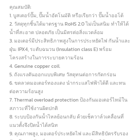
คุณสมบัติ:
1. บูสเตอร์ปั๊ม, ปั๊มน้ำอัตโนมัติ หรือเรียกว่า ปั๊มน้ำออโต้
2. วัสดุทุกชิ้นได้มาตรฐาน RoHS 2.0 ไม่เป็นสนิม ทำให้ได้
น้ำที่สะอาด ปลอดภัย เป็นมิตรต่อสิ่งแวดล้อม
3. มอเตอร์มีประสิทธิภาพสูงในการประหยัดไฟ กันน้ำและ
ฝุ่น: IPX4, ระดับฉนวน (Insulation class E) พร้อม
โครงสร้างในการระบายความร้อน
4. Genuine copper coil.
5. ถังแรงดันออกแบบพิเศษ วัสดุทนต่อการกัดกร่อน
6. ขดลวดมอเตอร์ทองแดง นำกระแสไฟฟ้าได้ดี และทน
ต่อความร้อนสูง
7. Thermal overload protection ป้องกันมอเตอร์ไหม้ใน
สภาวะที่ใช้งานผิดปกติ
8. ระบบป้องกันน้ำไหลย้อนกลับ ด้วยเช็ควาล์วเคลื่อนที่
แนวตั้งจึงปิดน้ำได้สนิท
9. คุณภาพสูง, มอเตอร์ประหยัดไฟ และมีสิทธิบัตรรับรอง