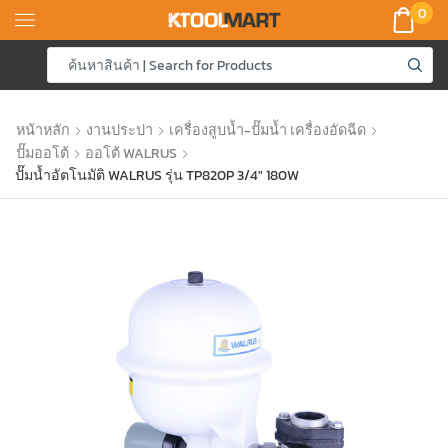
0
หน้าหลัก
งานประปา
เครื่องสูบน้ำ-ปั๊มน้ำ เครื่องอัดฉีด
ปั๊มออโต้
ออโต้ WALRUS
ปั๊มน้ำอัตโนมัติ WALRUS รุ่น TP820P 3/4″ 180W