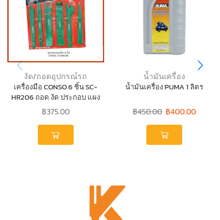
งัด/ถอดอุปกรณ์รถ
น้ำมันเครื่อง
เครื่องมือ CONSO 6 ชิ้น SC-
น้ำมันเครื่อง PUMA 1 ลิตร
HR206 ถอด งัด ประกอบ แผง
คอนโซลรถ
฿
375.00
฿
450.00
฿
400.00