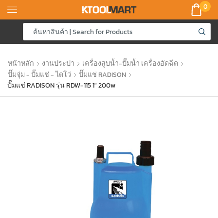
0
หน้าหลัก
งานประปา
เครื่องสูบน้ำ-ปั๊มน้ำ เครื่องอัดฉีด
ปั๊มจุ่ม - ปั๊มแช่ - ไดโว่
ปั๊มแช่ RADISON
ปั๊มแช่ RADISON รุ่น RDW-115 1″ 200w