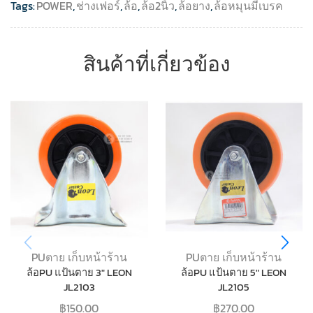
Tags:
POWER
,
ช่างเฟอร์
,
ล้อ
,
ล้อ2นิ้ว
,
ล้อยาง
,
ล้อหมุนมีเบรค
สินค้าที่เกี่ยวข้อง
PUตาย เก็บหน้าร้าน
PUตาย เก็บหน้าร้าน
ล้อPU แป้นตาย 3″ LEON
ล้อPU แป้นตาย 5″ LEON
JL2103
JL2105
฿
150.00
฿
270.00