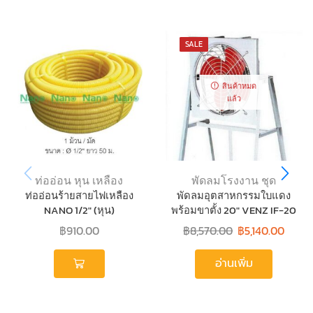
SALE
สินค้าหมด
แล้ว
ท่ออ่อน หุน เหลือง
พัดลมโรงงาน ชุด
ท่ออ่อนร้ายสายไฟเหลือง
พัดลมอุตสาหกรรมใบแดง
NANO 1/2″ (หุน)
พร้อมขาตั้ง 20″ VENZ IF-20
฿
910.00
฿
8,570.00
฿
5,140.00
อ่านเพิ่ม