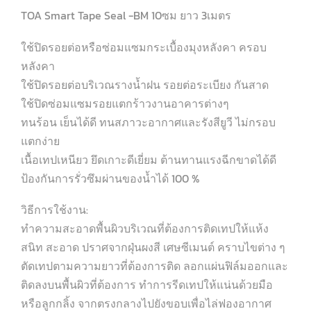
TOA Smart Tape Seal -BM 10ซม ยาว 3เมตร
ใช้ปิดรอยต่อหรือซ่อมแซมกระเบื้องมุงหลังคา ครอบ
หลังคา
ใช้ปิดรอยต่อบริเวณรางน้ำฝน รอยต่อระเบียง กันสาด
ใช้ปิดซ่อมแซมรอยแตกร้าวงานอาคารต่างๆ
ทนร้อน เย็นได้ดี ทนสภาวะอากาศและรังสียูวี ไม่กรอบ
แตกง่าย
เนื้อเทปเหนียว ยึดเกาะดีเยี่ยม ต้านทานแรงฉีกขาดได้ดี
ป้องกันการรั่วซึมผ่านของน้ำได้ 100 %
วิธีการใช้งาน:
ทำความสะอาดพื้นผิวบริเวณที่ต้องการติดเทปให้แห้ง
สนิท สะอาด ปราศจากฝุ่นผงสี เศษซีเมนต์ คราบไขต่าง ๆ
ตัดเทปตามความยาวที่ต้องการติด ลอกแผ่นฟิล์มออกและ
ติดลงบนพื้นผิวที่ต้องการ ทำการรีดเทปให้แน่นด้วยมือ
หรือลูกกลิ้ง จากตรงกลางไปยังขอบเพื่อไล่ฟองอากาศ