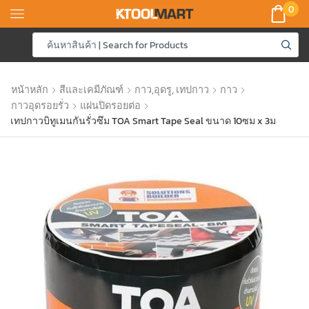
0
หน้าหลัก
สีและเคมีภัณฑ์
กาว,อุดรู, เทปกาว
กาว
กาวอุดรอยรั่ว
แผ่นปิดรอยต่อ
เทปกาวบิทูเมนกันรั่วซึม TOA Smart Tape Seal ขนาด 10ซม x 3ม