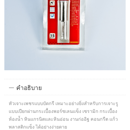
คำอธิบาย
หัวเจาะเพชรแบบบัดกรี เหมาะอย่างยิ่งสำหรับการเจาะรู
แบบเปียกผ่านกระเบื้องพอร์ซเลนแข็ง เซรามิก กระเบื้อง
ห้องน้ำ หินแกรนิตและหินอ่อน งานก่ออิฐ คอนกรีต แก้ว
พลาสติกแข็ง ได้อย่างง่ายดาย