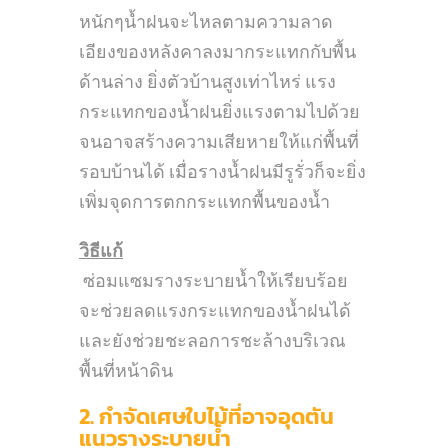
หนักๆน้ำฝนจะไหลตามความลาด
เอียงของหลังคาลงมากระแทกกับพื้น
ด้านล่าง ยิ่งตัวบ้านสูงเท่าไหร่ แรง
กระแทกของน้ำฝนยิ่งแรงตามไปด้วย
จนอาจสร้างความเสียหายให้แก่พื้นที่
รอบบ้านได้ เมื่อรางน้ำฝนมีรูรั่วก็จะยิ่ง
เพิ่มจุดการตกกระแทกพื้นของน้ำ
วิธีแก้
ซ่อมแซมรางระบายน้ำให้เรียบร้อย
จะช่วยลดแรงกระแทกของน้ำฝนได้
และยังช่วยชะลอการชะล้างบริเวณ
พื้นที่หน้าดิน
2. กำจัดเศษใบไม้ที่อาจอุดตัน
แนวรางระบายน้ำ