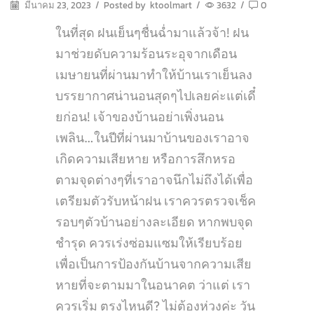
มีนาคม 23, 2023
/
Posted by
ktoolmart
/
3632
/
0
ในที่สุด ฝนเย็นๆชื่นฉ่ำมาแล้วจ้า!
ฝน
มาช่วยดับความร้อนระอุจากเดือน
เมษายนที่ผ่านมา
ทำให้บ้านเราเย็นลง
บรรยากาศน่านอนสุดๆไปเลยค่ะ
แต่เดี๋
ยก่อน! เจ้าของบ้านอย่าเพิ่งนอน
เพลิน…ในปีที่ผ่านมาบ้านของเราอาจ
เกิด
ความเสียหาย หรือ
การสึกหรอ
ตามจุดต่างๆที่เราอาจนึกไม่ถึงได้
เพื่อ
เตรียมตัวรับหน้าฝน เ
ราควรตรวจเช็ค
รอบๆตัวบ้านอย่างละเอียด หาก
พบจุด
ชำรุด ควรเร่งซ่อมแซมให้เรียบร้อย
เพื่อเป็นการป้องกันบ้านจากความเสีย
หายที่จะตามมาในอนาคต ว่าแต่ เรา
ควร
เริ่ม ตรงไหนดี?
ไม่ต้องห่วงค่ะ วัน