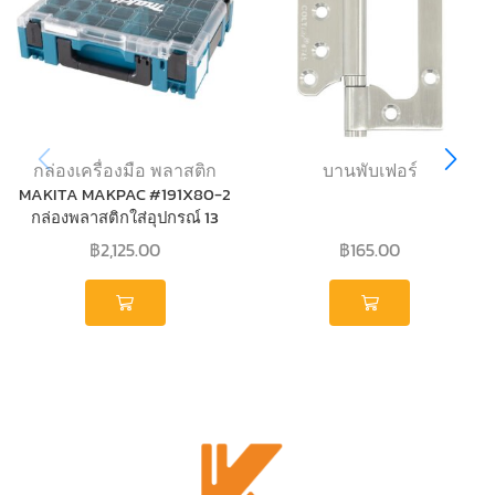
กล่องเครื่องมือ พลาสติก
บานพับเฟอร์
MAKITA MAKPAC #191X80-2
กล่องพลาสติกใส่อุปกรณ์ 13
ช่อง
฿
2,125.00
฿
165.00