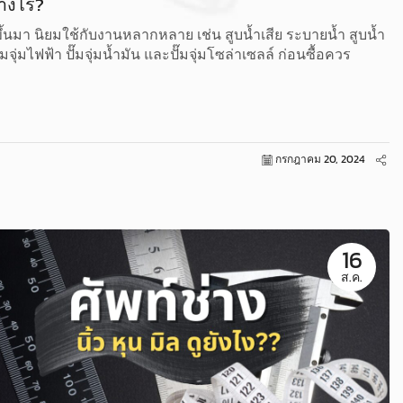
่างไร?
อสูบขึ้นมา นิยมใช้กับงานหลากหลาย เช่น สูบน้ำเสีย ระบายน้ำ สูบน้ำ
่มไฟฟ้า ปั๊มจุ่มน้ำมัน และปั๊มจุ่มโซล่าเซลล์ ก่อนซื้อควร
กรกฎาคม 20, 2024
16
ส.ค.