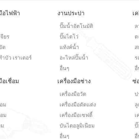
มือไฟฟ้า
งานประปา
เค
ปั๊มน้ำอัตโนมัติ
ล
เจียร
ปั๊มไดโว่
ต
ขัด
แท้งค์น้ำ
ส
งทำบัว เราเตอร์
อะไหล่ปั๊มน้ำ
ร
อื่นๆ
อื
มือเชื่อม
เครื่องมือช่าง
ซ่
ม
เครื่องมือวัด
ป
่อม
เครื่องมือตัดแต่ง
ล
่อม
เครื่องมือเซฟตี้
เค
อม
บันไดอลูมิเนียม
ปั
อื่นๆ
อื