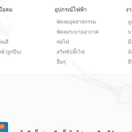
งมือลม
อุปกรณ์ไฟฟ้า
งา
พัดลมอุตสาหกรรม
ลู
พัดลมระบายอากาศ
บ
พ่นสี
ท่อไฟ
มื
ซ์ (ลูกปืน)
สวิทช์ปลั๊กไฟ
ล้
อื่นๆ
อื