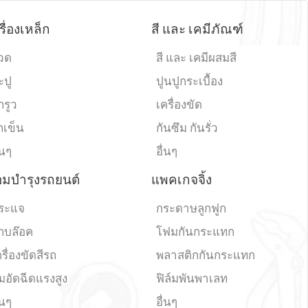
รื่องเหล็ก
สี และ เคมีภัณฑ์
วด
สี และ เคมีผสมสี
ะปู
ปูนปูกระเบื้อง
กรูว
เครื่องขัด
ถเข็น
กันซึม กันรั่ว
่นๆ
อื่นๆ
อมบำรุงรถยนต์
แพคเกจจิ้ง
ระแจ
กระดาษลูกฟูก
ูกบล๊อค
โฟมกันกระแทก
รื่องขัดสีรถ
พลาสติกกันกระแทก
๊มอัดฉีดแรงสูง
ฟิล์มพันพาเลท
่นๆ
อื่นๆ