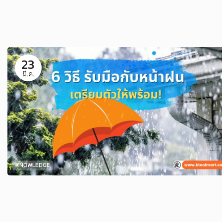
23
มี.ค.
KNOWLEDGE