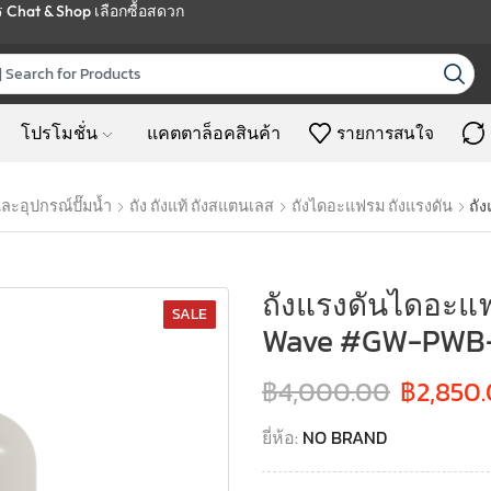
ร
Chat & Shop
เลือกซื้อสดวก
โปรโมชั่น
แคตตาล็อคสินค้า
รายการสนใจ
ละอุปกรณ์ปั๊มน้ำ
ถัง ถังแท้ ถังสแตนเลส
ถังไดอะแฟรม ถังแรงดัน
ถั
ถังแรงดันไดอะแฟ
SALE
Wave #GW-PWB
฿
4,000.00
฿
2,850
ยี่ห้อ:
NO BRAND