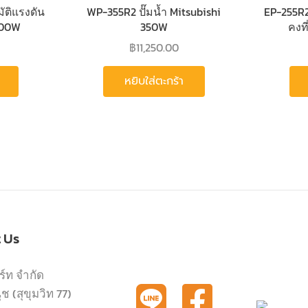
มัติแรงดัน
WP-355R2 ปั๊มน้ำ Mitsubishi
EP-255R2
 300W
350W
คงที
฿
11,250.00
หยิบใส่ตะกร้า
t Us
ร์ท จำกัด
 (สุขุมวิท 77)