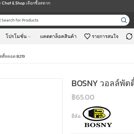
ร
Chat & Shop
เลือกซื้อสดวก
โปรโมชั่น
แคตตาล็อคสินค้า
รายการสนใจ
ตตี้หลอด B219
BOSNY วอลล์พัตต
฿
65.00
ยี่ห้อ: