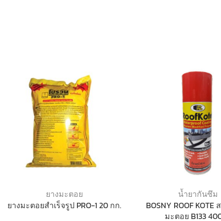
ยางมะตอย
น้ำยากันซึม
ยางมะตอยสำเร็จรูป PRO-1 20 กก.
BOSNY ROOF KOTE สเ
มะตอย B133 40