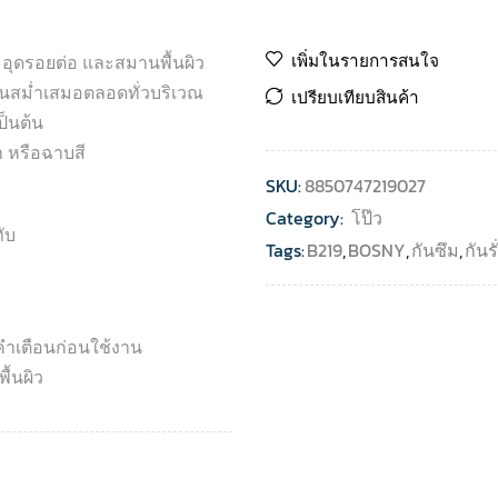
เพิ่มในรายการสนใจ
ว อุดรอยต่อ และสมานพื้นผิว
บเนียนสม่ำเสมอตลอดทั่วบริเวณ
เปรียบเทียบสินค้า
ป็นต้น
 หรือฉาบสี
SKU:
8850747219027
Category:
โป๊ว
ับ
Tags:
B219
,
BOSNY
,
กันซึม
,
กันรั
คำเตือนก่อนใช้งาน
ื้นผิว