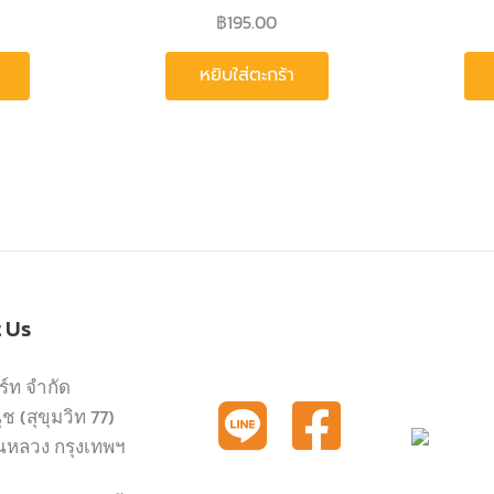
฿
195.00
หยิบใส่ตะกร้า
t Us
ร์ท จำกัด
 (สุขุมวิท 77)
นหลวง กรุงเทพฯ