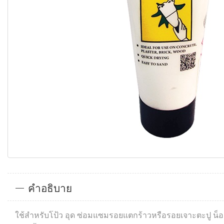
คำอธิบาย
ใช้สำหรับโป้ว อุด ซ่อมแซมรอยแตกร้าวหรือรอยเจาะตะปู น็อต