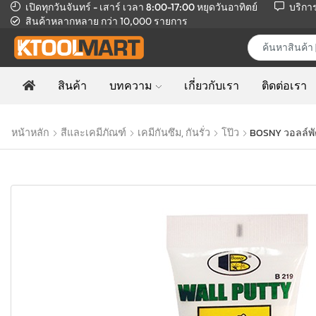
เปิดทุกวันจันทร์ - เสาร์ เวลา 8:00-17:00
หยุดวันอาทิตย์
บริกา
สินค้าหลากหลาย
กว่า 10,000 รายการ
สินค้า
บทความ
เกี่ยวกับเรา
ติดต่อเรา
หน้าหลัก
สีและเคมีภัณฑ์
เคมีกันซึม, กันรั่ว
โป๊ว
BOSNY วอลล์พั