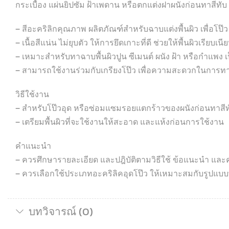
กระเบื้อง แผ่นยิปซัม ฝ้าเพดาน หรือตกแต่งฝาผนังก่อนทาสีทับ
– สีอะคริลิกคุณภาพ ผลิตภัณฑ์สำหรับฉาบแต่งพื้นผิว เพื่อโป๊
– เนื้อสีแน่น ไม่ยุบตัว ให้การยึดเกาะที่ดี ช่วยให้พื้นผิวเรีย
– เหมาะสำหรับทาฉาบพื้นผิวปูน ซีเมนต์ ผนัง ฝ้า หรือกำแพง เ
– สามารถใช้งานร่วมกับเกรียงโป๊ว เพื่อความสะดวกในการทา
วิธีใช้งาน
– สำหรับโป๊วอุด หรือซ่อมแซมรอยแตกร้าวของผนังก่อนทาสีท
– เตรียมพื้นผิวที่จะใช้งานให้สะอาด และแห้งก่อนการใช้งาน
คำแนะนำ
– ควรศึกษารายละเอียด และปฎิบัติตามวิธีใช้ ข้อแนะนำ และ
– ควรเลือกใช้ประเภทอะคริลิคอุดโป๊ว ให้เหมาะสมกับรูปแบบพ
บทวิจารณ์ (0)